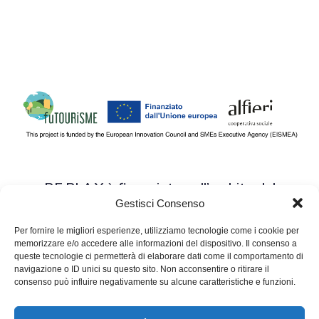
RE.PLA.Y è finanziato nell’ambito del
Gestisci Consenso
programma
fuTOURiSME
, che promuove la
transizione digitale e sostenibile
Per fornire le migliori esperienze, utilizziamo tecnologie come i cookie per
memorizzare e/o accedere alle informazioni del dispositivo. Il consenso a
delle PMI del TURISMO per l’innovazione e la
queste tecnologie ci permetterà di elaborare dati come il comportamento di
resilienza del FUTURO.
navigazione o ID unici su questo sito. Non acconsentire o ritirare il
consenso può influire negativamente su alcune caratteristiche e funzioni.
SCOPRI IL PROGRAMMA FUTOURISME